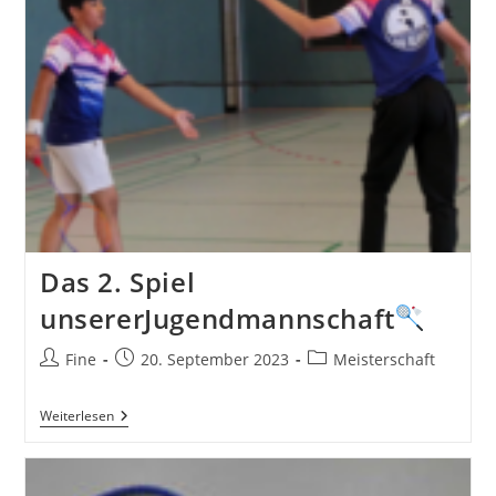
Das 2. Spiel
unsererJugendmannschaft
Beitrags-
Beitrag
Beitrags-
Fine
20. September 2023
Meisterschaft
Autor:
veröffentlicht:
Kategorie:
Das
Weiterlesen
2.
Spiel
UnsererJugendmannschaft