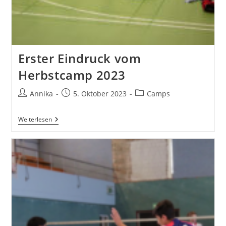
Erster Eindruck vom
Herbstcamp 2023
Beitrags-
Beitrag
Beitrags-
Annika
5. Oktober 2023
Camps
Autor:
veröffentlicht:
Kategorie:
Erster
Weiterlesen
Eindruck
Vom
Herbstcamp
2023