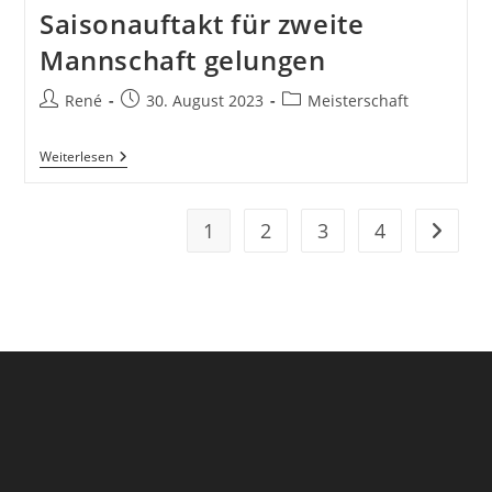
Saisonauftakt für zweite
Mannschaft gelungen
Beitrags-
Beitrag
Beitrags-
René
30. August 2023
Meisterschaft
Autor:
veröffentlicht:
Kategorie:
Saisonauftakt
Weiterlesen
Für
Zweite
Mannschaft
Gelungen
1
2
3
4
Zur näc