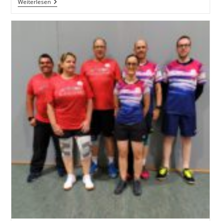
Bad
Weiterlesen
Bears
Hückelhoven
2
Gegen
SG
Nettetal
1