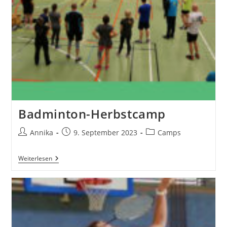
Badminton-Herbstcamp
Beitrags-
Beitrag
Beitrags-
Annika
9. September 2023
Camps
Autor:
veröffentlicht:
Kategorie:
Badminton-
Weiterlesen
Herbstcamp