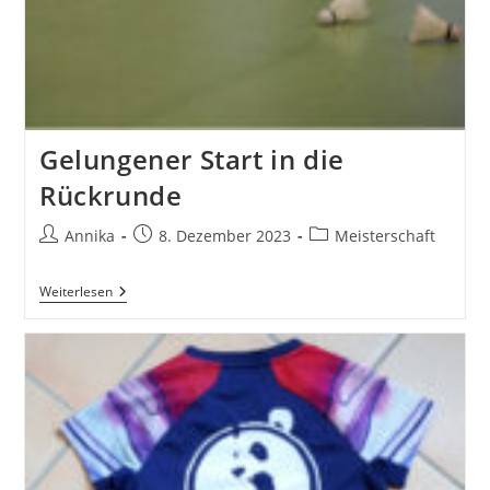
Gelungener Start in die
Rückrunde
Beitrags-
Beitrag
Beitrags-
Annika
8. Dezember 2023
Meisterschaft
Autor:
veröffentlicht:
Kategorie:
Gelungener
Weiterlesen
Start
In
Die
Rückrunde