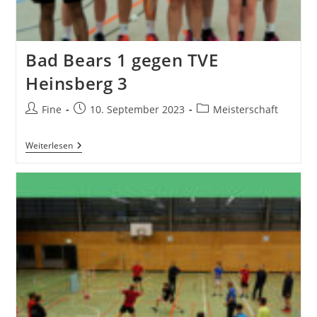
Bad Bears 1 gegen TVE
Heinsberg 3
Beitrags-
Beitrag
Beitrags-
Fine
10. September 2023
Meisterschaft
Autor:
veröffentlicht:
Kategorie:
Bad
Weiterlesen
Bears
1
Gegen
TVE
Heinsberg
3