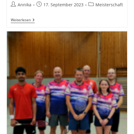
Beitrags-
Beitrag
Beitrags-
Annika
17. September 2023
Meisterschaft
Autor:
veröffentlicht:
Kategorie:
Bad
Weiterlesen
Bears
Gegen
SV
Thomas
Kempen
3