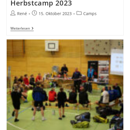
Herbstcamp 2023
Beitrags-
Beitrag
Beitrags-
René
15. Oktober 2023
Camps
Autor:
veröffentlicht:
Kategorie:
Rückblick
Weiterlesen
Badminton
Herbstcamp
2023