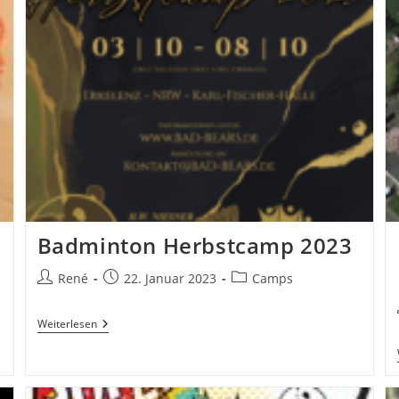
Badminton Herbstcamp 2023
Beitrags-
Beitrag
Beitrags-
René
22. Januar 2023
Camps
Autor:
veröffentlicht:
Kategorie:
Badminton
Weiterlesen
Herbstcamp
2023