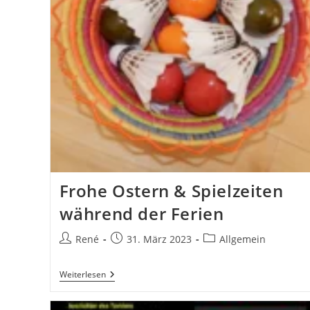
Frohe Ostern & Spielzeiten
während der Ferien
Beitrags-
Beitrag
Beitrags-
René
31. März 2023
Allgemein
Autor:
veröffentlicht:
Kategorie:
Frohe
Weiterlesen
Ostern
&
Spielzeiten