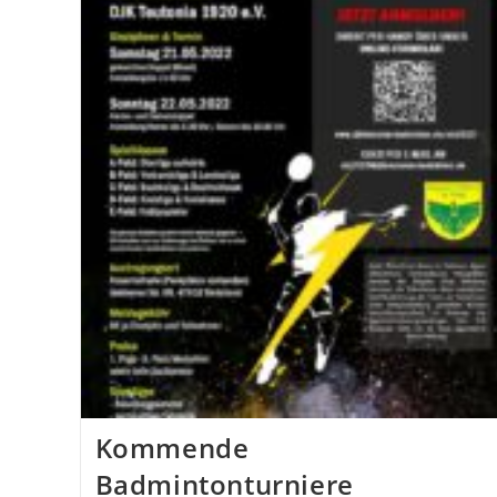
Während
Der
Ferien
Kommende
Badmintonturniere