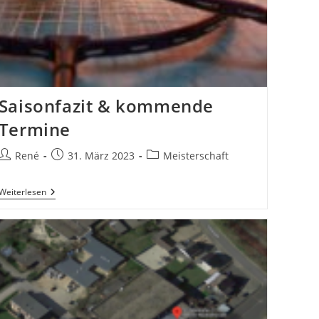
Saisonfazit & kommende
Termine
Beitrags-
Beitrag
Beitrags-
René
31. März 2023
Meisterschaft
Autor:
veröffentlicht:
Kategorie:
Saisonfazit
Weiterlesen
&
Kommende
Termine