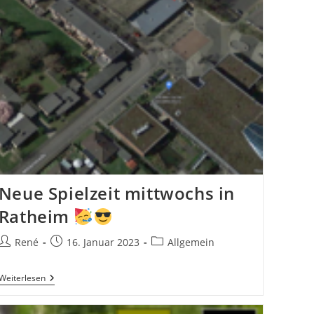
Neue Spielzeit mittwochs in
Ratheim
Beitrags-
Beitrag
Beitrags-
René
16. Januar 2023
Allgemein
Autor:
veröffentlicht:
Kategorie:
Neue
Weiterlesen
Spielzeit
Mittwochs
In