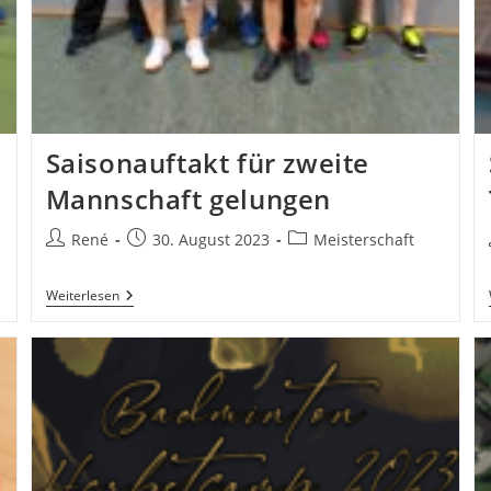
Saisonauftakt für zweite
Mannschaft gelungen
Beitrags-
Beitrag
Beitrags-
René
30. August 2023
Meisterschaft
Autor:
veröffentlicht:
Kategorie:
Saisonauftakt
Weiterlesen
Für
Zweite
Mannschaft
Gelungen