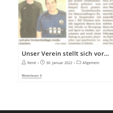
Unser Verein stellt sich vor…
Beitrags-
Beitrag
Beitrags-
René
30. Januar 2022
Allgemein
Autor:
veröffentlicht:
Kategorie:
Unser
Weiterlesen
Verein
Stellt
Sich
Vor…