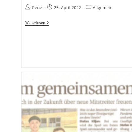
Beitrags-
Beitrag
Beitrags-
René
25. April 2022
Allgemein
Autor:
veröffentlicht:
Kategorie:
Kommende
Weiterlesen
Badmintonturniere