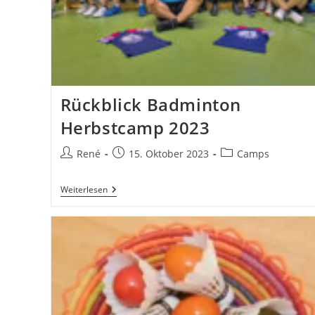
Rückblick Badminton
Herbstcamp 2023
Beitrags-
Beitrag
Beitrags-
René
15. Oktober 2023
Camps
Autor:
veröffentlicht:
Kategorie:
Rückblick
Weiterlesen
Badminton
Herbstcamp
2023