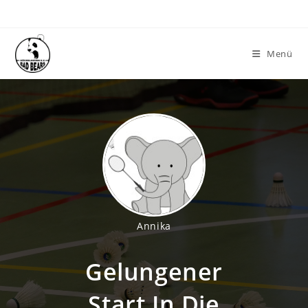
Zum
Inhalt
springen
Menü
Annika
Gelungener
Start In Die