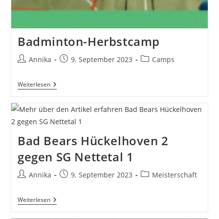
Badminton-Herbstcamp
Beitrags-
Beitrag
Beitrags-
Annika
9. September 2023
Camps
Autor:
veröffentlicht:
Kategorie:
Badminton-
Weiterlesen
Herbstcamp
Bad Bears Hückelhoven 2
gegen SG Nettetal 1
Beitrags-
Beitrag
Beitrags-
Annika
9. September 2023
Meisterschaft
Autor:
veröffentlicht:
Kategorie:
Bad
Weiterlesen
Bears
Hückelhoven