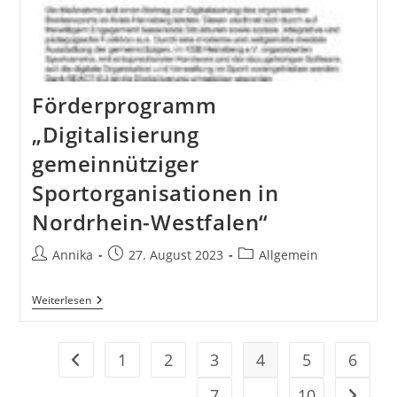
Förderprogramm
„Digitalisierung
gemeinnütziger
Sportorganisationen in
Nordrhein-Westfalen“
Beitrags-
Beitrag
Beitrags-
Annika
27. August 2023
Allgemein
Autor:
veröffentlicht:
Kategorie:
Förderprogramm
Weiterlesen
„Digitalisierung
Gemeinnütziger
Sportorganisationen
In
1
2
3
4
5
6
Zur vorherigen Seite
Nordrhein-
Westfalen“
7
…
10
Zur näc