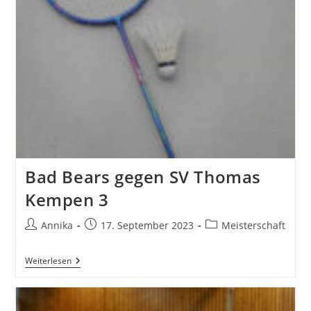
Bad Bears gegen SV Thomas
Kempen 3
Beitrags-
Beitrag
Beitrags-
Annika
17. September 2023
Meisterschaft
Autor:
veröffentlicht:
Kategorie:
Bad
Weiterlesen
Bears
Gegen
SV
Thomas