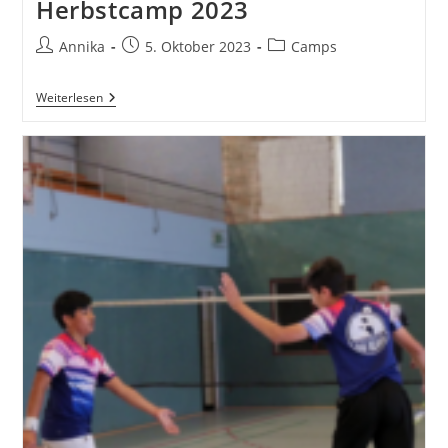
Herbstcamp 2023
Beitrags-
Beitrag
Beitrags-
Annika
5. Oktober 2023
Camps
Autor:
veröffentlicht:
Kategorie:
Erster
Weiterlesen
Eindruck
Vom
Herbstcamp
2023