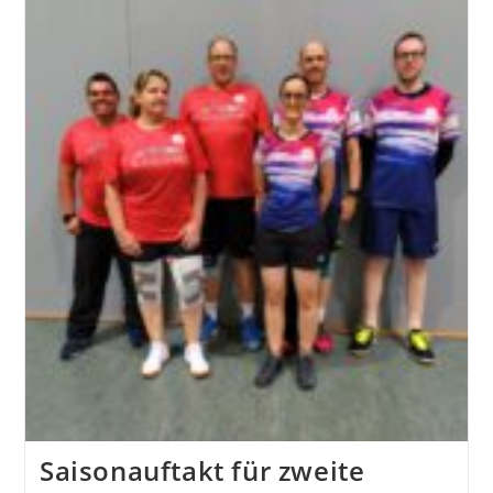
2
Gegen
SG
Nettetal
1
Saisonauftakt für zweite