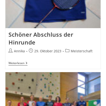
Schöner Abschluss der
Hinrunde
Beitrags-
Beitrag
Beitrags-
Annika
29. Oktober 2023
Meisterschaft
Autor:
veröffentlicht:
Kategorie:
Schöner
Weiterlesen
Abschluss
Der
Hinrunde