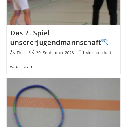
Das 2. Spiel
unsererJugendmannschaft
Beitrags-
Beitrag
Beitrags-
Fine
20. September 2023
Meisterschaft
Autor:
veröffentlicht:
Kategorie:
Das
Weiterlesen
2.
Spiel
UnsererJugendmannschaft