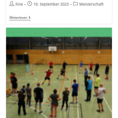
Beitrags-
Beitrag
Beitrags-
Fine
10. September 2023
Meisterschaft
Autor:
veröffentlicht:
Kategorie:
Bad
Weiterlesen
Bears
1
Gegen
TVE
Heinsberg
3