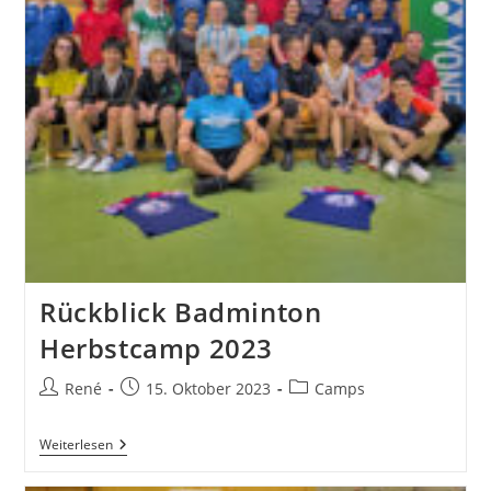
Rückblick Badminton
Herbstcamp 2023
Beitrags-
Beitrag
Beitrags-
René
15. Oktober 2023
Camps
Autor:
veröffentlicht:
Kategorie:
Rückblick
Weiterlesen
Badminton
Herbstcamp