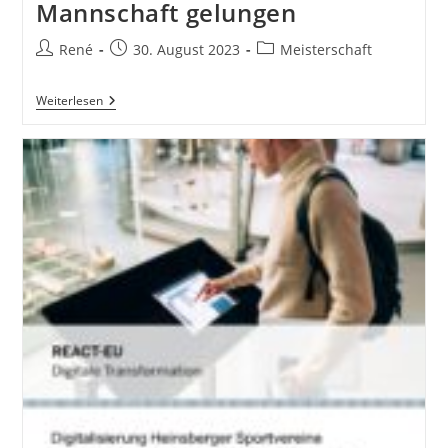
Mannschaft gelungen
Beitrags-
Beitrag
Beitrags-
René
30. August 2023
Meisterschaft
Autor:
veröffentlicht:
Kategorie:
Saisonauftakt
Weiterlesen
Für
Zweite
Mannschaft
Gelungen