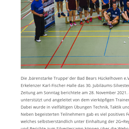
Die ‚bärenstarke Truppe‘ der Bad Bears Hückelhoven e.V
Erkelenzer Karl-Fischer-Halle das 30. Jubiläums-Silve
Zeitung am Sonntag berichtete am 28. November 2021. 
unterstützt und angeleitet von dem vierköpfigen Traine
Dabei wurde in vielfältigen Übungen Technik, Taktik und 
Neben begeisterten Teilnehmern gab es viel positives F
welches selbstverständlich unter Einhaltung der 2G+Re
und Berichte zum Silvestercamp können über die Webs