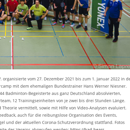
. organisierte vom 27. Dezember 2021 bis zum 1. Januar 2022 in d
stercamp mit dem ehemaligen Bundestrainer Hans Werner Niesner.
44 Badminton-Begeisterte aus ganz Deutschland absolvierten,
rteam, 12 Trainingseinheiten von je zwei bis drei Stunden Länge.
Theorie vermittelt, sowie mit Hilfe von Video-Analysen evaluiert.
eedback, auch für die reibungslose Organisation des Events,
gel und der aktuellen Corona-Schutzverordnung stattfand. Fotos
eite des Vereins abgerufen werden:
https://bad-bears-