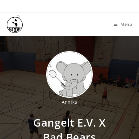
Zum
Inhalt
springen
Menü
Annika
Gangelt E.V. X
Bad Bears