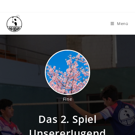
Zum
Inhalt
springen
Menü
Fine
Das 2. Spiel
UnsererJugend